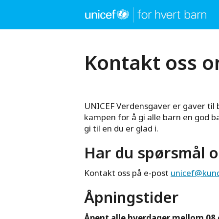
Hopp
til
hovedinnhold
Kontakt
Kontakt oss 
oss
om
UNICEF Verdensgaver er gaver til 
kampen for å gi alle barn en god b
gi til en du er glad i.
Verdensgav
Har du spørsmål o
Kontakt oss på e-post
unicef@kund
Åpningstider
Åpent alle hverdager mellom 08 