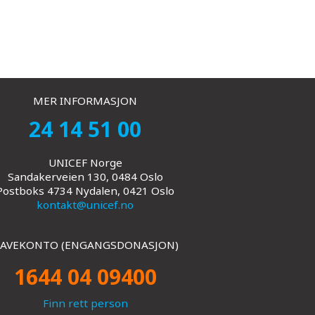
MER INFORMASJON
24 14 51 00
UNICEF Norge
Sandakerveien 130, 0484 Oslo
Postboks 4734 Nydalen, 0421 Oslo
kontakt@unicef.no
AVEKONTO (ENGANGSDONASJON)
1644 04 09400
Finn rett person