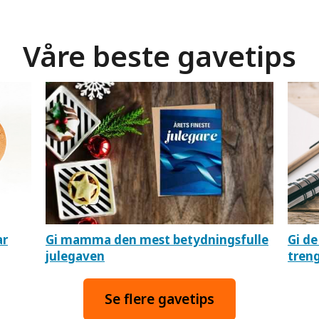
Våre beste gavetips
ar
Gi mamma den mest betydningsfulle
Gi de
julegaven
tren
Se flere gavetips