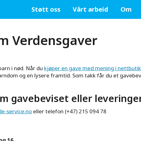
unicef.no
Støtt oss
Vårt arbeid
Om
om Verdensgaver
barn i nød. Når du
kjøper en gave med mening i nettbutik
arndom og en lysere framtid. Som takk får du et gavebevi
er
m gavebeviset eller leveringe
e-service.no
eller telefon (+47) 215 094 78
og 16.