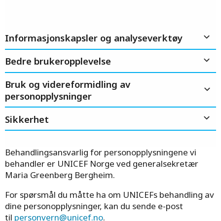
Personvern
erklæring
Informasjonskapsler og analyseverktøy
Vi tar godt hånd om dine persondata, og
behandler de på en trygg måte. Her kan du
Bedre brukeropplevelse
lese mer om hvordan vi jobber.
Bruk og videreformidling av
personopplysninger
Sikkerhet
Behandlingsansvarlig for personopplysningene vi
behandler er UNICEF Norge ved generalsekretær
Maria Greenberg Bergheim.
For spørsmål du måtte ha om UNICEFs behandling av
dine personopplysninger, kan du sende e-post
til
personvern@unicef.no
.