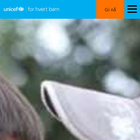
Hopp
Gi nå
til
hovedinnhold
Personvern