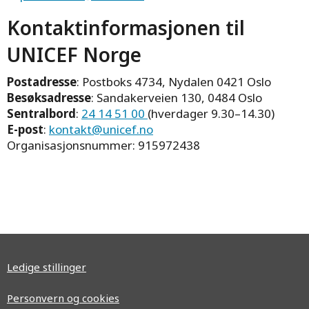
Kontaktinformasjonen til
UNICEF Norge
Postadresse
: Postboks 4734, Nydalen 0421 Oslo
Besøksadresse
: Sandakerveien 130, 0484 Oslo
Sentralbord
:
24 14 51 00
(hverdager 9.30–14.30)
E-post
:
kontakt@unicef.no
Organisasjonsnummer: 915972438
Ledige stillinger
Personvern og cookies