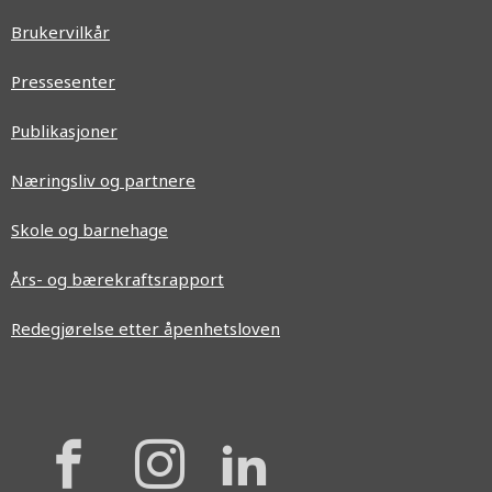
Brukervilkår
Pressesenter
Publikasjoner
Næringsliv og partnere
Skole og barnehage
Års- og bærekraftsrapport
Redegjørelse etter åpenhetsloven
{{
{{
{{
'Facebook'|t
'Instagram'
'Linkedi