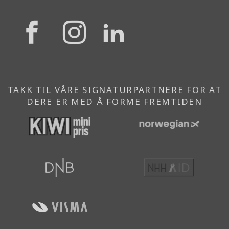
{{
{{
{{
'Facebook'|t
'Instagram'
'Linkedi
}}
}}
}}
TAKK TIL VÅRE SIGNATURPARTNERE FOR AT
DERE ER MED Å FORME FREMTIDEN