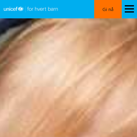
Hopp
Gi nå
til
hovedinnhold
Digital
oppvekst