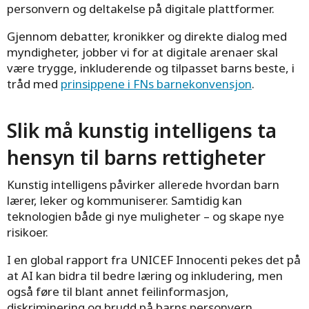
Barn og unges
personvern og deltakelse på digitale plattformer.
digitale oppvekst
Gjennom debatter, kronikker og direkte dialog med
myndigheter, jobber vi for at digitale arenaer skal
være trygge, inkluderende og tilpasset barns beste, i
tråd med
prinsippene i FNs barnekonvensjon
.
Slik må kunstig intelligens ta
hensyn til barns rettigheter
Kunstig intelligens påvirker allerede hvordan barn
lærer, leker og kommuniserer. Samtidig kan
teknologien både gi nye muligheter – og skape nye
risikoer.
I en global rapport fra UNICEF Innocenti pekes det på
at AI kan bidra til bedre læring og inkludering, men
også føre til blant annet feilinformasjon,
diskriminering og brudd på barns personvern.