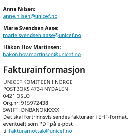
Anne Nilsen:
anne.nilsen@unicef.no
Marie Svendsen Aase:
marie.svendsen.aase@unicef.no
Håkon Hov Martinsen:
hakon.hov.martinsen@unicef.no
Fakturainformasjon
UNICEF KOMITEEN I NORGE
POSTBOKS 4734 NYDALEN
0421 OSLO
Org.nr: 915972438
SWIFT: DNBANOKKXXX
Det skal fortrinnsvis sendes fakturaer i EHF-format,
eventuelt som PDF på e-post
til
fakturamottak@unicef.no