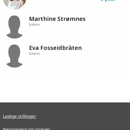
E-post
Kari Merete von Krogh
Fagsjef for bærekraft og involvering
E-post
Marthine Strømnes
Intern
Eva Fosseidbråten
Intern