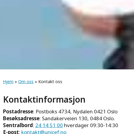
Navigasjonssti
Hjem
»
Om oss
» Kontakt oss
Kontaktinformasjon
Postadresse
: Postboks 4734, Nydalen 0421 Oslo
Besøksadresse
: Sandakerveien 130, 0484 Oslo.
Sentralbord
:
24 14 51 00
hverdager 09:30-14:30
E-post
:
kontakt@unicef.no