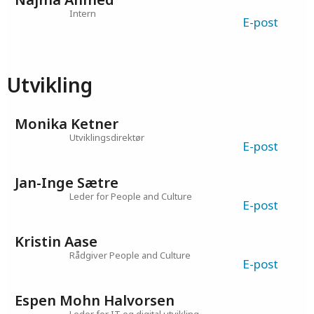
Embla Husby Jørgensen
Politisk seniorrådgiver for barns
E-post
rettigheter
Najma Ahmed
Intern
E-post
Utvikling
Monika Ketner
Utviklingsdirektør
E-post
Jan-Inge Sætre
Leder for People and Culture
E-post