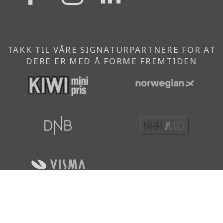
{{
{{
{{
'Facebook'|t
'Instagram'
'Linkedi
}}
}}
}}
TAKK TIL VÅRE SIGNATURPARTNERE FOR AT
DERE ER MED Å FORME FREMTIDEN