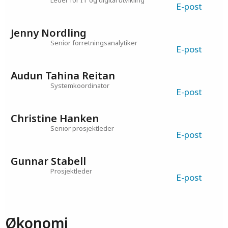
Kristin Aase
Rådgiver People and Culture
E-post
Espen Mohn Halvorsen
Leder for IT og digital utvikling
E-post
Jenny Nordling
Senior forretningsanalytiker
E-post
Audun Tahina Reitan
Systemkoordinator
E-post
Christine Hanken
Senior prosjektleder
E-post
Gunnar Stabell
Prosjektleder