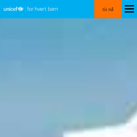
Hopp
Gi nå
til
hovedinnhold
Kontakt
oss