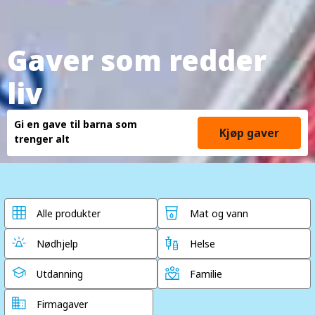
Gaver som redder
liv
Gi en gave til barna som
Kjøp gaver
trenger alt
Alle produkter
Mat og vann
Nødhjelp
Helse
Utdanning
Familie
Firmagaver