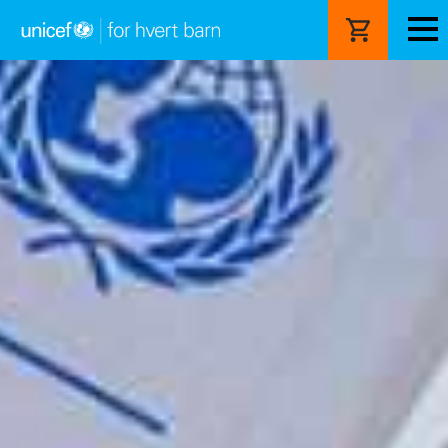
Hopp
til
hovedinnhold
Verdensgaver