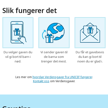
Slik fungerer det
Du velger gaven du
Vi sender gaven til
Du får et gavebevis
vil gi bort til barn i
de barna som
du kan gi bort til
nød.
trenger det mest.
noen du er glad i.
Les mer om
hvordan Verdensgaver fra UNICEF fungerer
.
Kontakt oss
om Verdensgaver.