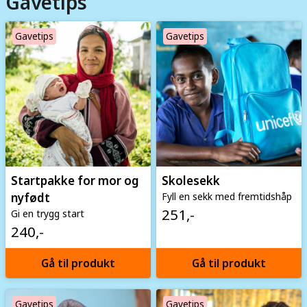
Gavetips
Image
Image
Gavetips
Gavetips
Startpakke for mor og
Skolesekk
nyfødt
Fyll en sekk med fremtidshåp
251,-
Gi en trygg start
240,-
Gå til produkt
Gå til produkt
Image
Image
Gavetips
Gavetips