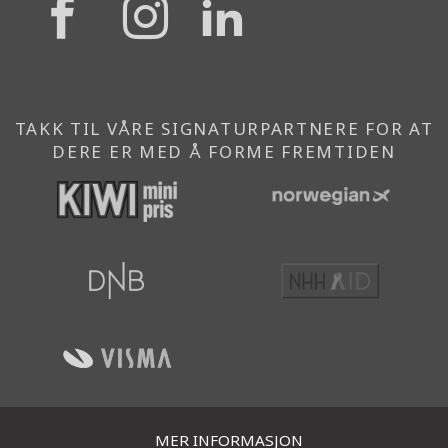
{{
{{
{{
'Facebook'|t
'Instagram'
'Linkedi
}}
}}
}}
TAKK TIL VÅRE SIGNATURPARTNERE FOR AT
DERE ER MED Å FORME FREMTIDEN
MER INFORMASJON