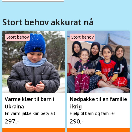
Stort behov akkurat nå
Image
Image
Stort behov
Stort behov
Varme klær til barn i
Nødpakke til en familie
Ukraina
i krig
En varm jakke kan bety alt
Hjelp til barn og familier
297,-
290,-