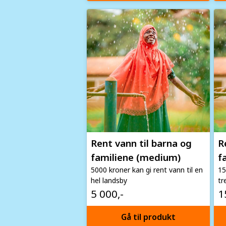
Image
Im
Rent vann til barna og
R
familiene (medium)
f
5000 kroner kan gi rent vann til en
15
hel landsby
tr
5 000,-
1
Gå til produkt