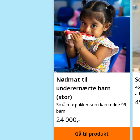
Nødmat til
S
underernærte barn
45
a-
(stor)
4
Små matpakker som kan redde 99
barn
24 000,-
Gå til produkt