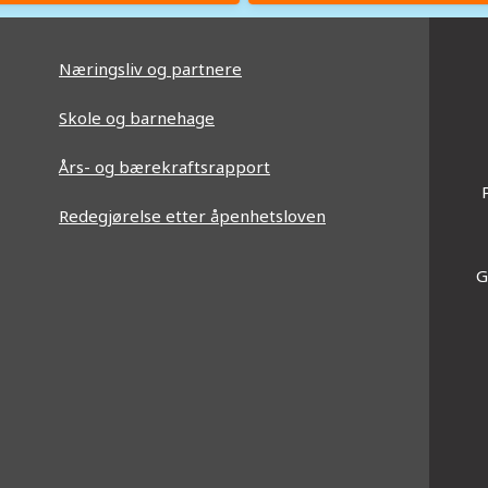
Næringsliv og partnere
Skole og barnehage
Års- og bærekraftsrapport
Redegjørelse etter åpenhetsloven
G
am'|t
kedin'|t