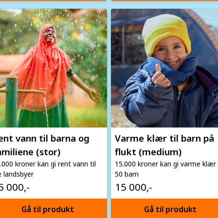
age
Image
ent vann til barna og
Varme klær til barn på
amiliene (stor)
flukt (medium)
.000 kroner kan gi rent vann til
15.000 kroner kan gi varme klær t
e landsbyer
50 barn
5 000,-
15 000,-
Gå til produkt
Gå til produkt