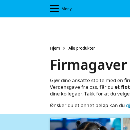
Hopp
Meny
til
hovedinnhold
Hjem
Alle produkter
Firmagaver
Gjør dine ansatte stolte med en fi
Verdensgave fra oss, får du
et flo
dine kollegaer. Takk for at du velg
Ønsker du et annet beløp kan du
g
Image
Im