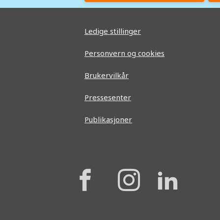
Ledige stillinger
Personvern og cookies
Brukervilkår
Pressesenter
Publikasjoner
{{
{{
{{
'Facebook'|t
'Instagr
'Lin
}}
}}
}}