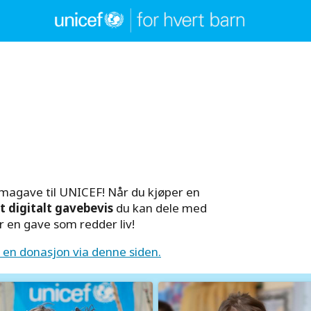
rmagave til UNICEF! Når du kjøper en
tt digitalt gavebevis
du kan dele med
er en gave som redder liv!
i en donasjon via denne siden.
age
Image