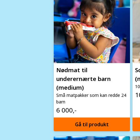
Nødmat til
S
underernærte barn
(
(medium)
10
1
Små matpakker som kan redde 24
barn
6 000,-
Gå til produkt
Image
Im