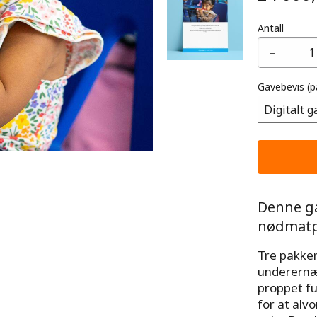
Antall
-
Gavebevis
(p
Denne ga
nødmatp
Tre pakker
underernæ
proppet fu
for at alvo