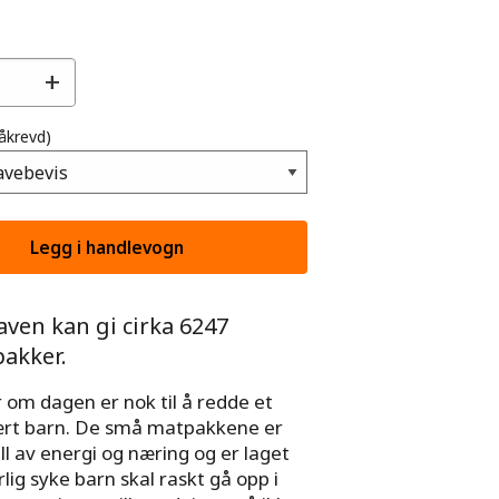
+
åkrevd)
ven kan gi cirka 6247
akker.
 om dagen er nok til å redde et
rt barn. De små matpakkene er
ll av energi og næring og er laget
rlig syke barn skal raskt gå opp i