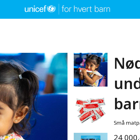
Nød
und
bar
Små matpa
24 000,