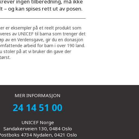
krever ingen tilberedning, må ikke
t – og kan spises rett ut av posen.
r er eksempler på et reelt produkt som
everes av UNICEF til barna som trenger det
øp av en Verdensgave, gir du en donasjon
omfattende arbeid for barn i over 190 land.
u stoler på at vi bruker din gave der
tørst.
MER INFORMASJON
24 14 51 00
UNICEF Norge
Sandakerveien 130, 0484 Oslo
Postboks 4734 Nydalen, 0421 Oslo