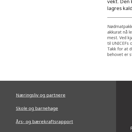
vekt. Den 
lagres kald
Nødmatpakke
akkurat nå l
mest. Ved kj
til UNICEFs 
Takk for at d
behovet er s
Næringsliv og partnere
Skole og barnehage
Års- og bærekraftsrapport