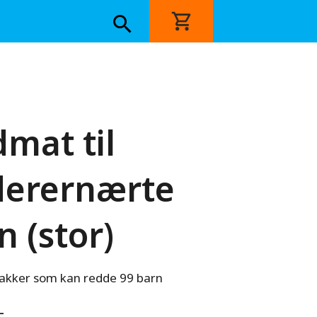
mat til
erernærte
n (stor)
kker som kan redde 99 barn
-