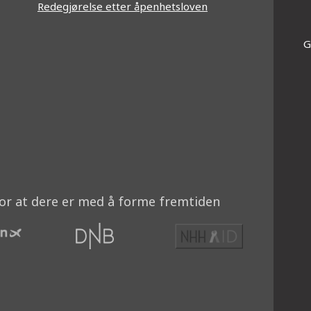
Redegjørelse etter åpenhetsloven
G
am'|t
kedin'|t
for at dere er med å forme fremtiden