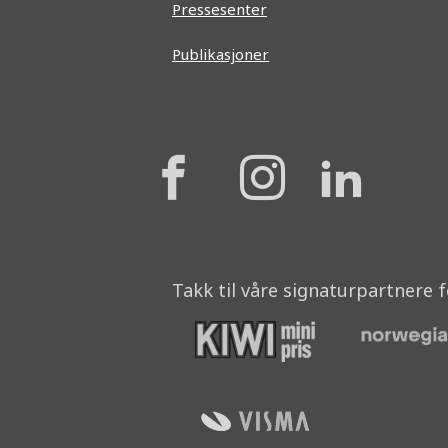
Pressesenter
Publikasjoner
{{
{{
{{
'Facebook'|t
'Instagr
'Lin
}}
}}
}}
Takk til våre signaturpartnere 