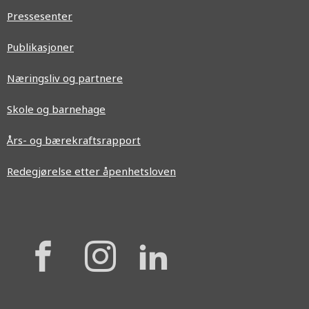
Pressesenter
Publikasjoner
Næringsliv og partnere
Skole og barnehage
Års- og bærekraftsrapport
Redegjørelse etter åpenhetsloven
{{
{{
{{
'Facebook'|t
'Instagram'
'Linkedi
}}
}}
}}