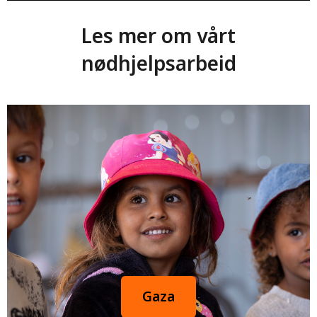
Les mer om vårt
Du kan hjelpe barn
nødhjelpsarbeid
rammet av
katastrofer
Støtt nå
Gaza