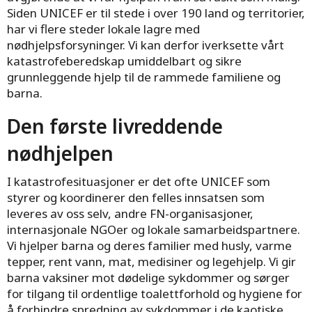
Siden UNICEF er til stede i over 190 land og territorier,
har vi flere steder lokale lagre med
nødhjelpsforsyninger. Vi kan derfor iverksette vårt
katastrofeberedskap umiddelbart og sikre
grunnleggende hjelp til de rammede familiene og
barna.
Den første livreddende
nødhjelpen
I katastrofesituasjoner er det ofte UNICEF som
styrer og koordinerer den felles innsatsen som
leveres av oss selv, andre FN-organisasjoner,
internasjonale NGOer og lokale samarbeidspartnere.
Vi hjelper barna og deres familier med husly, varme
tepper, rent vann, mat, medisiner og legehjelp. Vi gir
barna vaksiner mot dødelige sykdommer og sørger
for tilgang til ordentlige toalettforhold og hygiene for
å forhindre spredning av sykdommer i de kaotiske