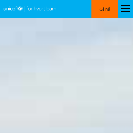
Hopp
Gi nå
til
hovedinnhold
Nødhjelp