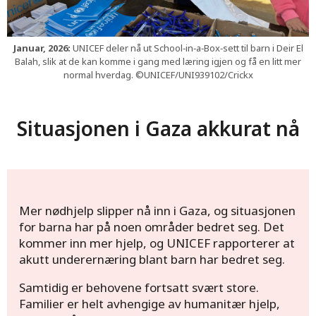
Januar, 2026:
UNICEF deler nå ut School‑in‑a‑Box‑sett til barn i Deir El
Balah, slik at de kan komme i gang med læring igjen og få en litt mer
normal hverdag. ©UNICEF/UNI939102/Crickx
Situasjonen i Gaza akkurat nå
Mer nødhjelp slipper nå inn i Gaza, og situasjonen
for barna har på noen områder bedret seg. Det
kommer inn mer hjelp, og UNICEF rapporterer at
akutt underernæring blant barn har bedret seg.
Samtidig er behovene fortsatt svært store.
Familier er helt avhengige av humanitær hjelp,