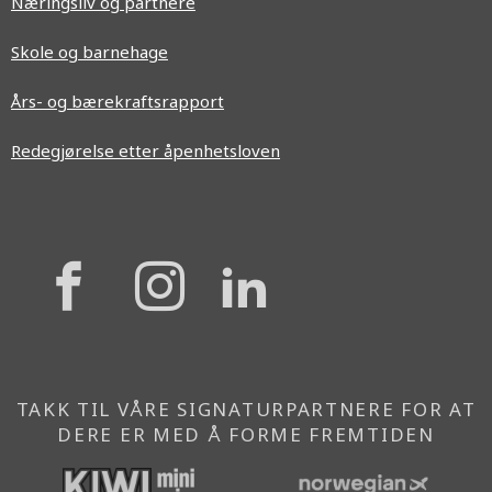
Næringsliv og partnere
Skole og barnehage
Års- og bærekraftsrapport
Redegjørelse etter åpenhetsloven
{{
{{
{{
'Facebook'|t
'Instagram'
'Linkedi
}}
}}
}}
TAKK TIL VÅRE SIGNATURPARTNERE FOR AT
DERE ER MED Å FORME FREMTIDEN