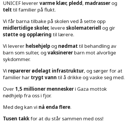
UNICEF leverer
varme klær,
pledd
,
madrasser
og
telt
til familier på flukt.
Vi får barna tilbake på skolen ved å sette opp
midlertidige skoler,
levere
skolemateriell
og gir
støtte og opplæring
til lærere.
Vi leverer
helsehjelp
og
nødmat
til behandling av
barn som sulter, og
vaksinerer
barn mot alvorlige
sykdommer.
Vi
reparerer ødelagt infrastruktur
, og sørger for at
familier har
trygt vann
til å drikke og vaske seg med.
Over
1,5 millioner mennesker
i Gaza mottok
nødhjelp fra oss i fjor.
Med deg kan vi
nå enda flere
.
Tusen takk
for at du står sammen med oss!