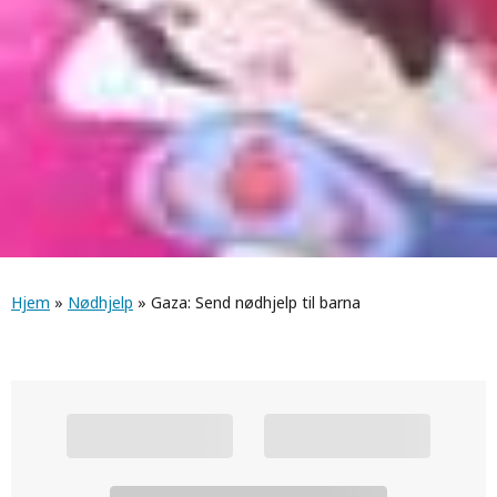
Navigasjonssti
Hjem
»
Nødhjelp
» Gaza: Send nødhjelp til barna