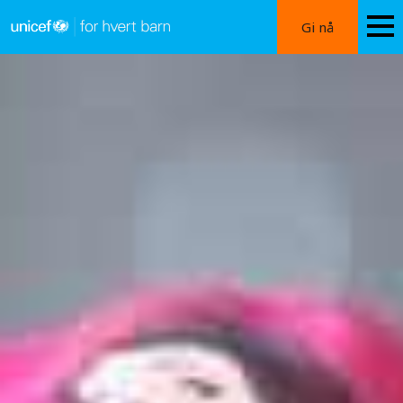
Hopp
Gi nå
til
hovedinnhold
Gaza:
Send
nødhjelp
til
barna