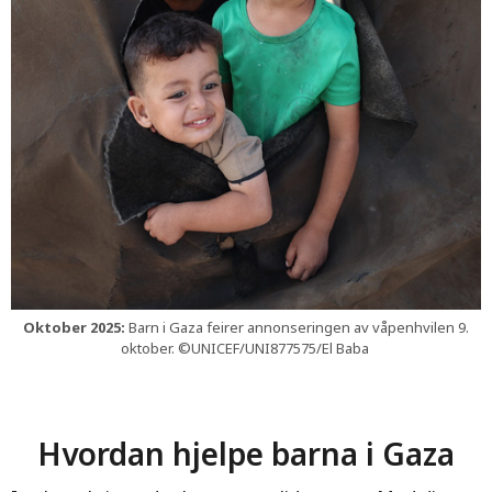
Oktober 2025:
Barn i Gaza feirer annonseringen av våpenhvilen 9.
oktober. ©UNICEF/UNI877575/El Baba
Hvordan hjelpe barna i Gaza