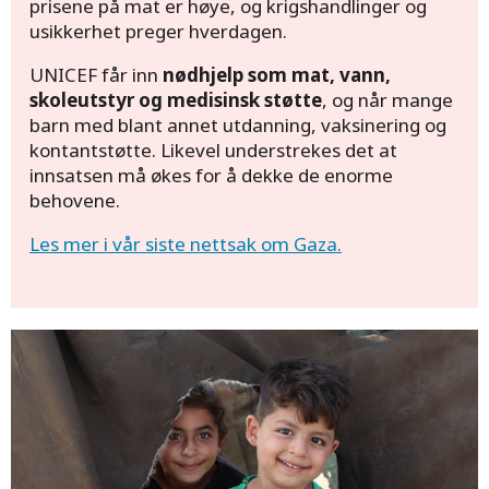
Send
nødhjelp
til
prisene på mat er høye, og krigshandlinger og
usikkerhet preger hverdagen.
barna i Gaza
UNICEF får inn
nødhjelp som mat, vann,
Behovet er fortsatt stort. Sammen med deg
skoleutstyr og medisinsk støtte
, og når mange
barn med blant annet utdanning, vaksinering og
kan vi hjelpe enda flere barn.
kontantstøtte. Likevel understrekes det at
innsatsen må økes for å dekke de enorme
behovene.
Les mer i vår siste nettsak om Gaza.