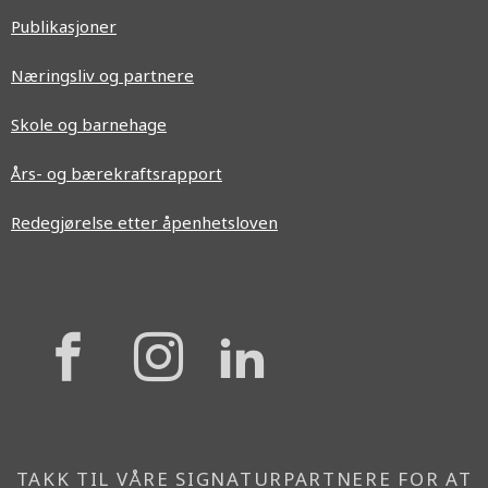
Publikasjoner
Næringsliv og partnere
Skole og barnehage
Års- og bærekraftsrapport
Redegjørelse etter åpenhetsloven
{{
{{
{{
'Facebook'|t
'Instagram'
'Linkedi
}}
}}
}}
TAKK TIL VÅRE SIGNATURPARTNERE FOR AT