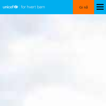
Hopp
Gi nå
til
hovedinnhold
UNICEF-
runden
–
Årets
viktigste
aktivitetsdag