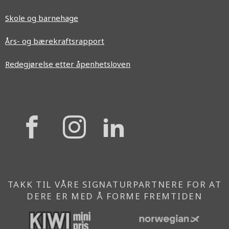
Skole og barnehage
Års- og bærekraftsrapport
Redegjørelse etter åpenhetsloven
{{
{{
{{
'Facebook'|t
'Instagram'
'Linkedi
}}
}}
}}
TAKK TIL VÅRE SIGNATURPARTNERE FOR AT
DERE ER MED Å FORME FREMTIDEN