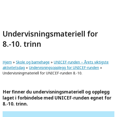
Hopp
til
hovedinnhold
Undervisningmateriell
for
Undervisningsmateriell for
8.-10. trinn
UNICEF-
runden
Navigasjonssti
Hjem
»
Skole og barnehage
»
UNICEF-runden – Årets viktigste
8.-10.
aktivitetsdag
»
Undervisningsopplegg for UNICEF-runden
»
Undervisningmateriell for UNICEF-runden 8.-10.
Her finner du undervisningsmateriell og opplegg
laget i forbindelse med UNICEF-runden egnet for
8.-10. trinn.