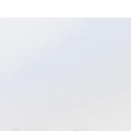
Hopp
til
hovedinnhold
Beskyttelse