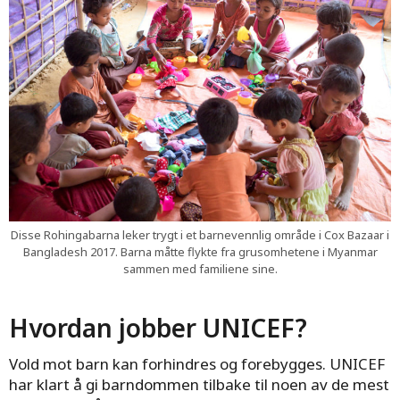
Beskyttelse
mot
krig, vold og
overgrep
Disse Rohingabarna leker trygt i et barnevennlig område i Cox Bazaar i
Bangladesh 2017. Barna måtte flykte fra grusomhetene i Myanmar
sammen med familiene sine.
Hvordan jobber UNICEF?
Vold mot barn kan forhindres og forebygges. UNICEF
har klart å gi barndommen tilbake til noen av de mest