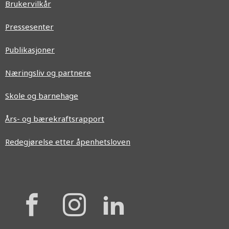
Brukervilkår
Pressesenter
Publikasjoner
Næringsliv og partnere
Skole og barnehage
Års- og bærekraftsrapport
Redegjørelse etter åpenhetsloven
{{
{{
{{
'Facebook'|t
'Instagram'
'Linkedi
}}
}}
}}