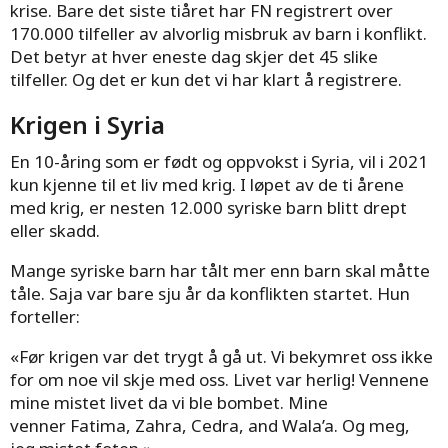
krise. Bare det siste tiåret har FN registrert over
170.000 tilfeller av alvorlig misbruk av barn i konflikt.
Det betyr at hver eneste dag skjer det 45 slike
tilfeller. Og det er kun det vi har klart å registrere.
Krigen i Syria
En 10-åring som er født og oppvokst i Syria, vil i 2021
kun kjenne til et liv med krig. I løpet av de ti årene
med krig, er nesten 12.000 syriske barn blitt drept
eller skadd.
Mange syriske barn har tålt mer enn barn skal måtte
tåle. Saja var bare sju år da konflikten startet. Hun
forteller:
«Før krigen var det trygt å gå ut. Vi bekymret oss ikke
for om noe vil skje med oss. Livet var herlig! Vennene
mine mistet livet da vi ble bombet. Mine
venner Fatima, Zahra, Cedra, and Wala’a. Og meg,