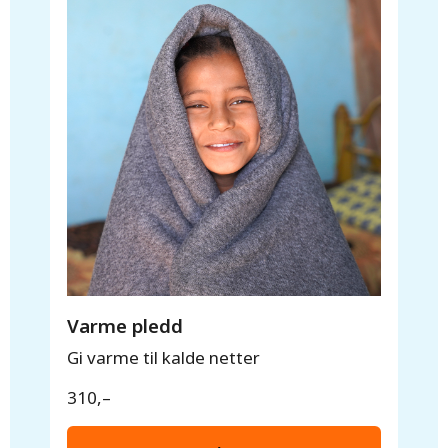
Varme pledd
Gi varme til kalde netter
En
påskegave
310,–
som betyr alt