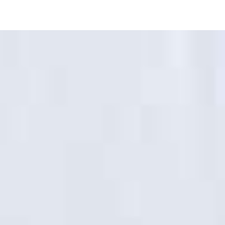
Hopp
til
hovedinnhold
Påskegave
som
betyr
alt