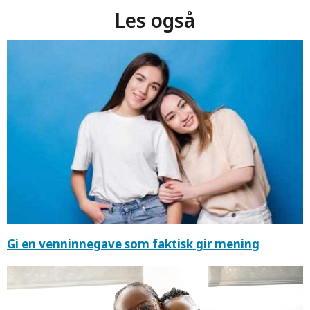
Les også
Gi en venninnegave som faktisk gir mening