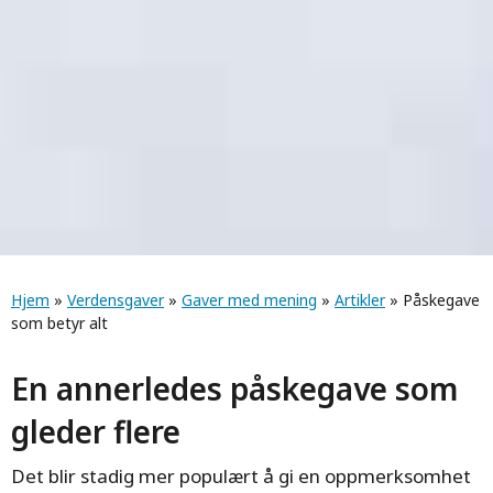
Navigasjonssti
Hjem
»
Verdensgaver
»
Gaver med mening
»
Artikler
» Påskegave
som betyr alt
En annerledes påskegave som
gleder flere
Det blir stadig mer populært å gi en oppmerksomhet