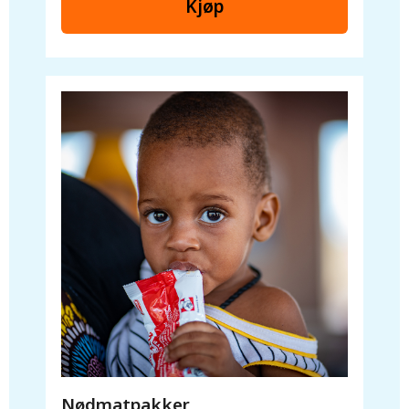
Kjøp
Fyll påskeegget med meningsfulle
gaver fra UNICEF.
Nødmatpakker