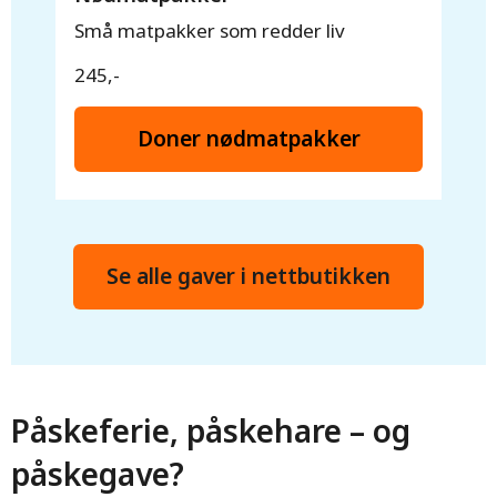
Små matpakker som redder liv
245,-
Doner nødmatpakker
Se alle gaver i nettbutikken
Påskeferie, påskehare – og
påskegave?