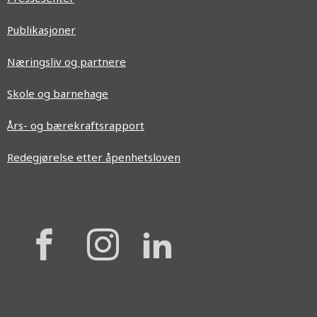
Publikasjoner
Næringsliv og partnere
Skole og barnehage
Års- og bærekraftsrapport
Redegjørelse etter åpenhetsloven
{{
{{
{{
'Facebook'|t
'Instagram'
'Linkedi
}}
}}
}}