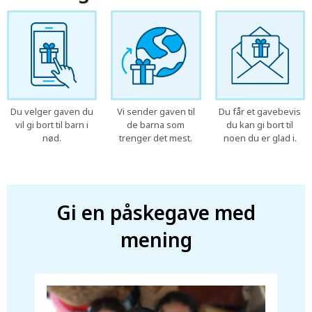
Du velger gaven du
Vi sender gaven til
Du får et gavebevis
vil gi bort til barn i
de barna som
du kan gi bort til
nød.
trenger det mest.
noen du er glad i.
Gi en påskegave med
mening