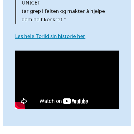
UNICEF
tar grep i felten og makter å hjelpe
dem helt konkret."
Les hele Torild sin historie her