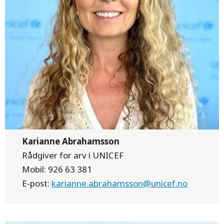
Møt andre som har
valgt å gi deler av
Karianne Abrahamsson
arven sin
Rådgiver for arv i UNICEF
Mobil: 926 63 381
E-post:
karianne.abrahamsson@unicef.no