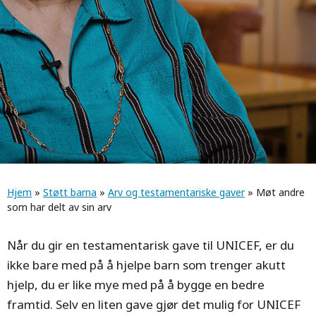
Navigasjonssti
Hjem
»
Støtt barna
»
Arv og testamentariske gaver
» Møt andre
som har delt av sin arv
Når du gir en testamentarisk gave til UNICEF, er du
ikke bare med på å hjelpe barn som trenger akutt
hjelp, du er like mye med på å bygge en bedre
framtid. Selv en liten gave gjør det mulig for UNICEF