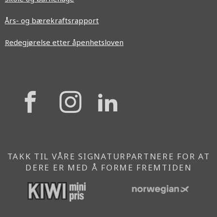
Års- og bærekraftsrapport
Redegjørelse etter åpenhetsloven
{{
{{
{{
'Facebook'|t
'Instagram'
'Linkedi
}}
}}
}}
TAKK TIL VÅRE SIGNATURPARTNERE FOR AT
DERE ER MED Å FORME FREMTIDEN