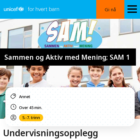
Hopp
Gi nå
til
hovedinnhold
Image
Sammen og Aktiv med Mening; SAM 1
Annet
Over 45 min.
5.-7. trinn
Undervisningsopplegg