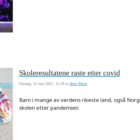
Skoleresultatene raste etter covid
Onsdag, 14. mai 2025 - 11:29 av
Anne Nilsen
Meta
Barn i mange av verdens rikeste land, også Norg
description
skolen etter pandemien.