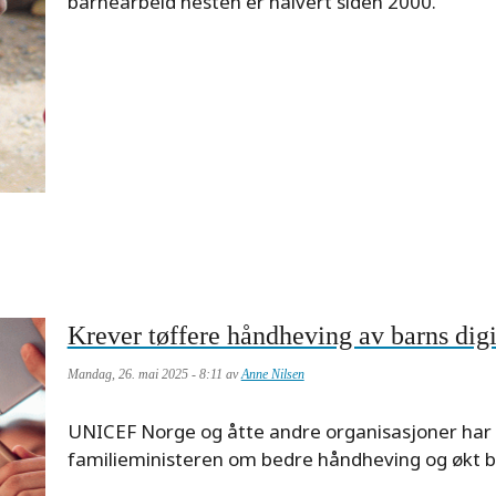
description
barnearbeid nesten er halvert siden 2000.
Krever tøffere håndheving av barns digit
Mandag, 26. mai 2025 - 8:11 av
Anne Nilsen
Meta
UNICEF Norge og åtte andre organisasjoner har l
description
familieministeren om bedre håndheving og økt be