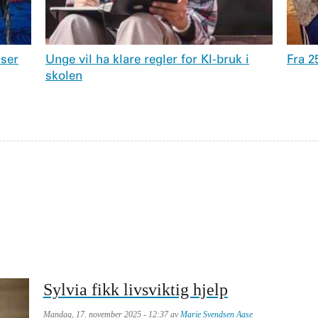
iser
Unge vil ha klare regler for KI-bruk i
Fra 25
skolen
Sylvia fikk livsviktig hjelp
Mandag, 17. november 2025 - 12:37 av
Marie Svendsen Aase