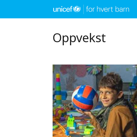
Hopp
til
hovedinnhold
Oppvekst