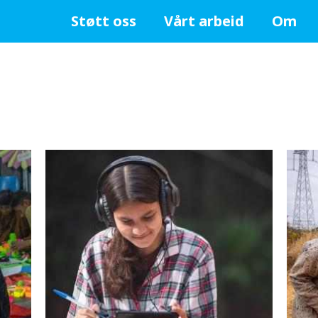
unicef.no
Støtt oss
Vårt arbeid
Om