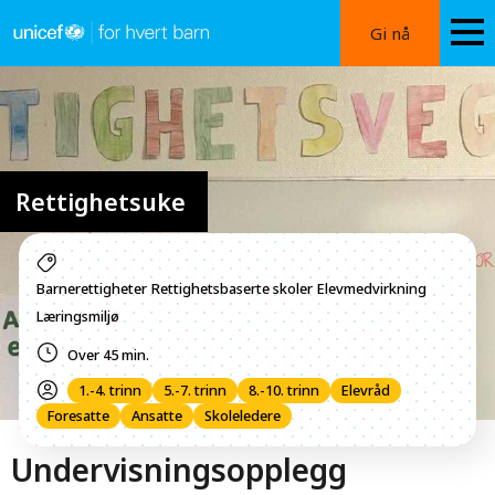
Hopp
Gi nå
til
hovedinnhold
Image
Rettighetsuke
Barnerettigheter
Rettighetsbaserte skoler
Elevmedvirkning
Læringsmiljø
Over 45 min.
1.-4. trinn
5.-7. trinn
8.-10. trinn
Elevråd
Foresatte
Ansatte
Skoleledere
Undervisningsopplegg