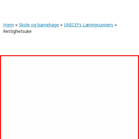
Navigasjonssti
Hjem
»
Skole og barnehage
»
UNICEFs Læringsunivers
»
Rettighetsuke