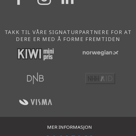
'Facebook'|t
'Instagram'
'Linkedi
}}
}}
}}
TAKK TIL VÅRE SIGNATURPARTNERE FOR AT
DERE ER MED Å FORME FREMTIDEN
MER INFORMASJON