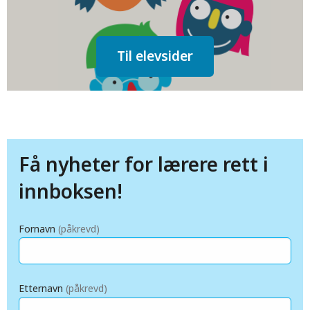
Til elevsider
Få nyheter for lærere rett i
innboksen!
Fornavn
(påkrevd)
Etternavn
(påkrevd)