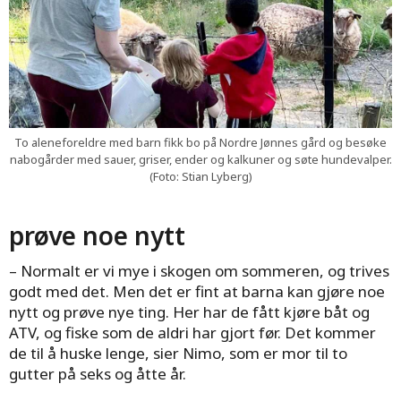
nye venner og
ferieminner for livet
To aleneforeldre med barn fikk bo på Nordre Jønnes gård og besøke
nabogårder med sauer, griser, ender og kalkuner og søte hundevalper.
Mange barn har i sommer fått nye venner
(Foto: Stian Lyberg)
og opplevd sjøsprøyt, skattejakt, fisketurer
og gårdsbesøk – takket være
prøve noe nytt
Feriesentralen til UNICEF Norge.
– Normalt er vi mye i skogen om sommeren, og trives
godt med det. Men det er fint at barna kan gjøre noe
nytt og prøve nye ting. Her har de fått kjøre båt og
ATV, og fiske som de aldri har gjort før. Det kommer
de til å huske lenge, sier Nimo, som er mor til to
gutter på seks og åtte år.