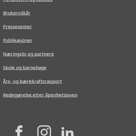
Brukervilkår
Pressesenter
Publikasjoner
Næringsliv og partnere
Skole og barnehage
Års- og bærekraftsrapport
Redegjørelse etter åpenhetsloven
{{
{{
{{
'Facebook'|t
'Instagram'
'Linkedi