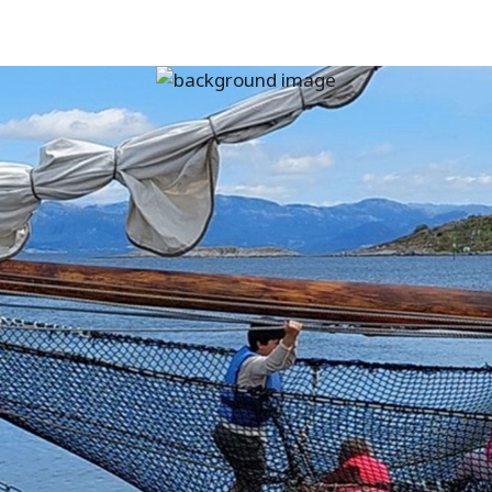
Hopp
til
hovedinnhold
Ferieminner
for
livet