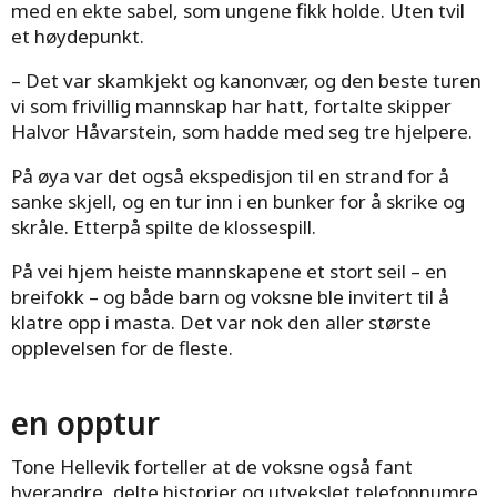
med en ekte sabel, som ungene fikk holde. Uten tvil
et høydepunkt.
– Det var skamkjekt og kanonvær, og den beste turen
vi som frivillig mannskap har hatt, fortalte skipper
Halvor Håvarstein, som hadde med seg tre hjelpere.
På øya var det også ekspedisjon til en strand for å
sanke skjell, og en tur inn i en bunker for å skrike og
skråle. Etterpå spilte de klossespill.
På vei hjem heiste mannskapene et stort seil – en
breifokk – og både barn og voksne ble invitert til å
klatre opp i masta. Det var nok den aller største
opplevelsen for de fleste.
en opptur
Tone Hellevik forteller at de voksne også fant
hverandre, delte historier og utvekslet telefonnumre,