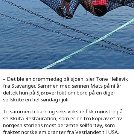
– Det ble en drømmedag på sjøen, sier Tone Hellevik
fra Stavanger. Sammen med sønnen Mats på ni år
deltok hun på Sjørøvertokt om bord på en diger
seilskute en hel søndag i juli.
Til sammen ti barn og seks voksne fikk mønstre på
seilskuta Restauration, som er en tro kopi av et av
norgeshistoriens mest berømte seilfartøy, som
fraktet norske emigranter fra Vestlandet til USA.