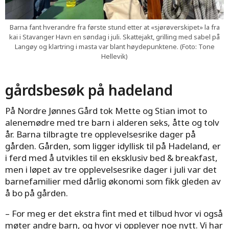
Barna fant hverandre fra første stund etter at «sjørøverskipet» la fra
kai i Stavanger Havn en søndag i juli. Skattejakt, grilling med sabel på
Langøy og klartring i masta var blant høydepunktene. (Foto: Tone
Hellevik)
gårdsbesøk på hadeland
På Nordre Jønnes Gård tok Mette og Stian imot to
alenemødre med tre barn i alderen seks, åtte og tolv
år. Barna tilbragte tre opplevelsesrike dager på
gården. Gården, som ligger idyllisk til på Hadeland, er
i ferd med å utvikles til en eksklusiv bed & breakfast,
men i løpet av tre opplevelsesrike dager i juli var det
barnefamilier med dårlig økonomi som fikk gleden av
å bo på gården.
– For meg er det ekstra fint med et tilbud hvor vi også
møter andre barn, og hvor vi opplever noe nytt. Vi har