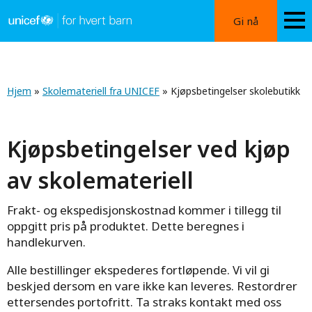
Hopp
Gi nå
til
hovedinnhold
Kjøpsbetingelser
skolebutikk
Navigasjonssti
Hjem
»
Skolemateriell fra UNICEF
» Kjøpsbetingelser skolebutikk
Kjøpsbetingelser ved kjøp
av skolemateriell
Frakt- og ekspedisjonskostnad kommer i tillegg til
oppgitt pris på produktet. Dette beregnes i
handlekurven.
Alle bestillinger ekspederes fortløpende. Vi vil gi
beskjed dersom en vare ikke kan leveres. Restordrer
ettersendes portofritt. Ta straks kontakt med oss