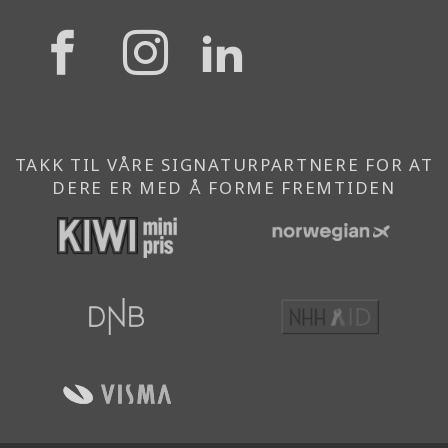
{{
{{
{{
'Facebook'|t
'Instagram'
'Linkedi
}}
}}
}}
TAKK TIL VÅRE SIGNATURPARTNERE FOR AT
DERE ER MED Å FORME FREMTIDEN