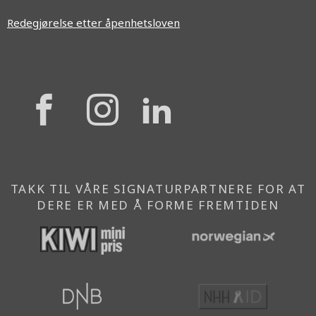
Redegjørelse etter åpenhetsloven
{{
{{
{{
'Facebook'|t
'Instagram'
'Linkedi
}}
}}
}}
TAKK TIL VÅRE SIGNATURPARTNERE FOR AT
DERE ER MED Å FORME FREMTIDEN