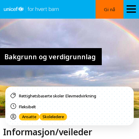
Hopp
Gi nå
til
hovedinnhold
Image
Bakgrunn og verdigrunnlag
Rettighetsbaserte skoler
Elevmedvirkning
Fleksibelt
Ansatte
Skoleledere
Informasjon/veileder