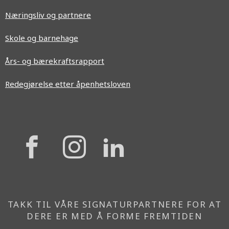
Næringsliv og partnere
Skole og barnehage
Års- og bærekraftsrapport
Redegjørelse etter åpenhetsloven
{{
{{
{{
'Facebook'|t
'Instagram'
'Linkedi
}}
}}
}}
TAKK TIL VÅRE SIGNATURPARTNERE FOR AT
DERE ER MED Å FORME FREMTIDEN