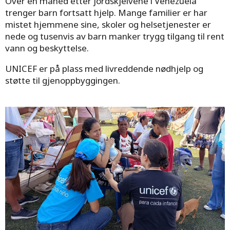
Over én måned etter jordskjelvene i Venezuela
trenger barn fortsatt hjelp. Mange familier er har
mistet hjemmene sine, skoler og helsetjenester er
nede og tusenvis av barn manker trygg tilgang til rent
vann og beskyttelse.
UNICEF er på plass med livreddende nødhjelp og
støtte til gjenoppbyggingen.