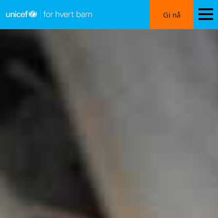
Hopp
Gi nå
til
hovedinnhold
Hjelp
jordskjelvofrene
i
Venezuela