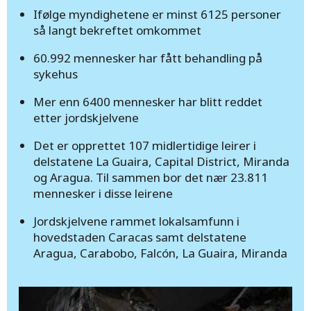
jordskjelvofrene i
Ifølge myndighetene er minst 6125 personer
Venezuela
så langt bekreftet omkommet
60.992 mennesker har fått behandling på
To kraftige jordskjelv har rammet
sykehus
Venezuela – barn trenger hjelp nå.
Mer enn 6400 mennesker har blitt reddet
etter jordskjelvene
Det er opprettet 107 midlertidige leirer i
delstatene La Guaira, Capital District, Miranda
og Aragua. Til sammen bor det nær 23.811
mennesker i disse leirene
Jordskjelvene rammet lokalsamfunn i
hovedstaden Caracas samt delstatene
Aragua, Carabobo, Falcón, La Guaira, Miranda