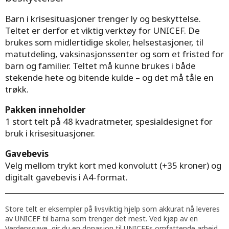
Barn i krisesituasjoner trenger ly og beskyttelse.
Teltet er derfor et viktig verktøy for UNICEF. De
brukes som midlertidige skoler, helsestasjoner, til
matutdeling, vaksinasjonssenter og som et fristed for
barn og familier. Teltet må kunne brukes i både
stekende hete og bitende kulde – og det må tåle en
trøkk.
Pakken inneholder
1 stort telt på 48 kvadratmeter, spesialdesignet for
bruk i krisesituasjoner.
Gavebevis
Velg mellom trykt kort med konvolutt (+35 kroner) og
digitalt gavebevis i A4-format.
Store telt er eksempler på livsviktig hjelp som akkurat nå leveres
av UNICEF til barna som trenger det mest. Ved kjøp av en
Verdensgave, gir du en donasjon til UNICEFs omfattende arbeid