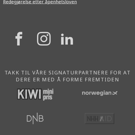
Redegjørelse etter åpenhetsloven
{{
{{
{{
'Facebook'|t
'Instagram'
'Linkedi
}}
}}
}}
TAKK TIL VÅRE SIGNATURPARTNERE FOR AT
DERE ER MED Å FORME FREMTIDEN