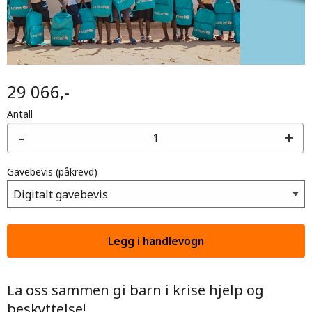
29 066,-
Antall
-
+
Gavebevis
(påkrevd)
La oss sammen gi barn i krise hjelp og
beskyttelse!