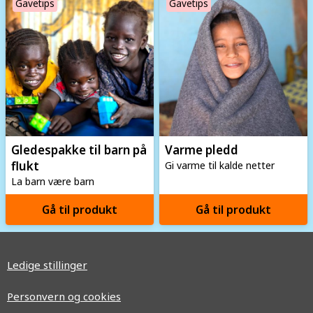
Gavetips
Gavetips
Gledespakke til barn på
Varme pledd
flukt
Gi varme til kalde netter
La barn være barn
Gå til produkt
Gå til produkt
Ledige stillinger
Personvern og cookies