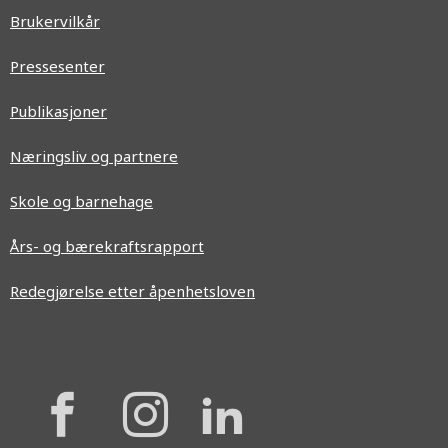
Brukervilkår
Pressesenter
Publikasjoner
Næringsliv og partnere
Skole og barnehage
Års- og bærekraftsrapport
Redegjørelse etter åpenhetsloven
{{
{{
{{
'Facebook'|t
'Instagram'
'Linkedi
}}
}}
}}