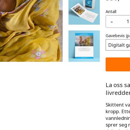
Antall
-
Gavebevis
(p
La oss s
livredde
Skittent va
kropp. Ett
vannledni
sprer seg r