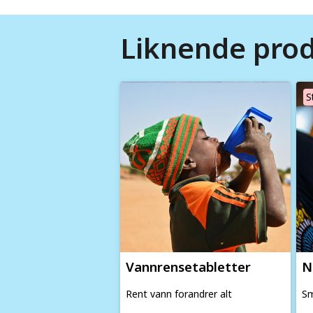
Liknende pro
Image
Im
S
Vannrense­tabletter
N
Rent vann forandrer alt
Sm