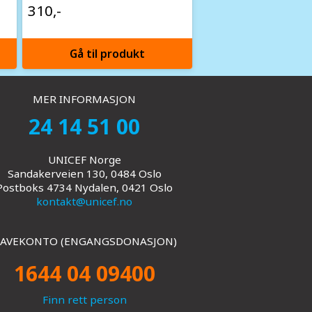
310,-
Gå til produkt
MER INFORMASJON
24 14 51 00
UNICEF Norge
Sandakerveien 130, 0484 Oslo
Postboks 4734 Nydalen, 0421 Oslo
kontakt@unicef.no
AVEKONTO (ENGANGSDONASJON)
1644 04 09400
Finn rett person