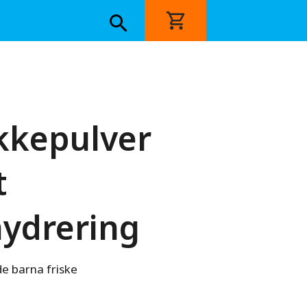
kkepulver
t
ydrering
de barna friske