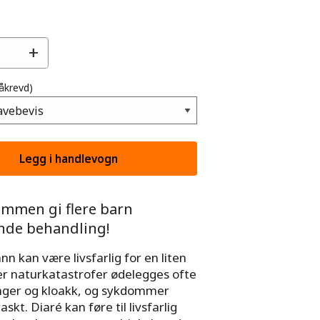
+
åkrevd)
ammen gi flere barn
nde behandling!
nn kan være livsfarlig for en liten
er naturkatastrofer ødelegges ofte
nger og kloakk, og sykdommer
askt. Diaré kan føre til livsfarlig