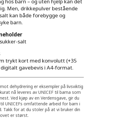
g hos barn – og uten hjelp kan det
arlig. Men, drikkepulver bestående
salt kan både forebygge og
yke barn.
neholder
sukker-salt
s
m trykt kort med konvolutt (+35
 digitalt gavebevis i A4-format.
 mot dehydrering er eksempler på livsviktig
kurat nå leveres av UNICEF til barna som
mest. Ved kjøp av en Verdensgave, gir du
til UNICEFs omfattende arbeid for barn i
. Takk for at du stoler på at vi bruker din
ovet er størst.