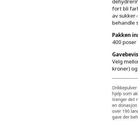
dehydrerin
fort bli f
av sukker-
behandle s
Pakken in
400 poser 
Gavebevi
Velg mello
kroner) og
Drikkepulver
hjelp som ak
trenger det 
en donasjon 
over 190 land
gave der beh