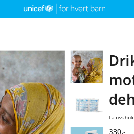
Dri
mo
deh
La oss hol
330,-