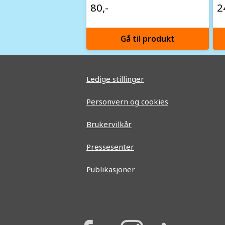
80,-
2
Gå til produkt
Ledige stillinger
Personvern og cookies
Brukervilkår
Pressesenter
Publikasjoner