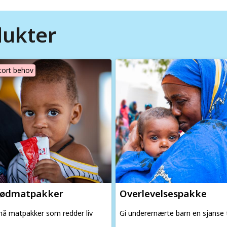
dukter
age
Image
tort behov
ødmatpakker
Overlevelses­pakke
å matpakker som redder liv
Gi underernærte barn en sjanse t