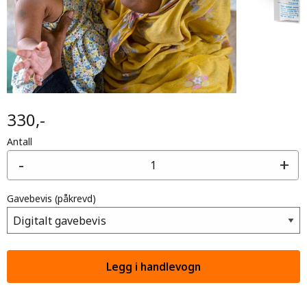
330,-
Antall
-
+
Gavebevis
(påkrevd)