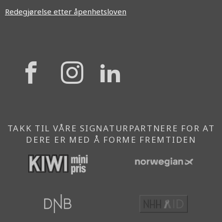
Redegjørelse etter åpenhetsloven
{{
{{
{{
'Facebook'|t
'Instagram'
'Linkedi
}}
}}
}}
TAKK TIL VÅRE SIGNATURPARTNERE FOR AT
DERE ER MED Å FORME FREMTIDEN