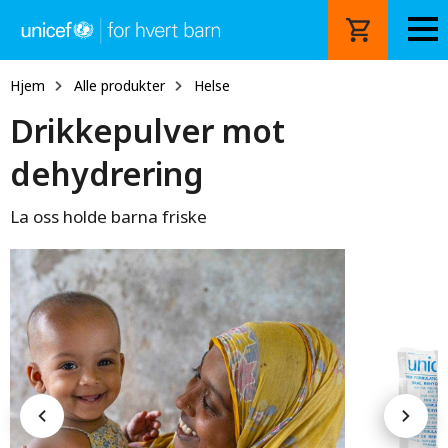
Hopp
til
hovedinnhold
Hjem
Alle produkter
Helse
Drikkepulver mot
dehydrering
La oss holde barna friske