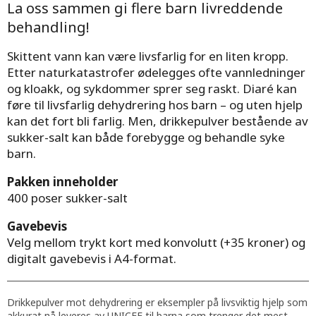
La oss sammen gi flere barn livreddende
behandling!
Skittent vann kan være livsfarlig for en liten kropp.
Etter naturkatastrofer ødelegges ofte vannledninger
og kloakk, og sykdommer sprer seg raskt. Diaré kan
føre til livsfarlig dehydrering hos barn – og uten hjelp
kan det fort bli farlig. Men, drikkepulver bestående av
sukker-salt kan både forebygge og behandle syke
barn.
Pakken inneholder
400 poser sukker-salt
Gavebevis
Velg mellom trykt kort med konvolutt (+35 kroner) og
digitalt gavebevis i A4-format.
Drikkepulver mot dehydrering er eksempler på livsviktig hjelp som
akkurat nå leveres av UNICEF til barna som trenger det mest.