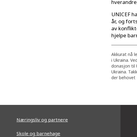
hverandre,
UNICEF har
år, og for
av konflik
hjelpe bar
Akkurat nå le
i Ukraina. V
donasjon til
Ukraina. Takk
der behovet 
Næringsliv og partnere
Skole og barnehage