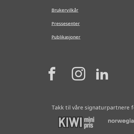
Brukervilkår
Pressesenter
Publikasjoner
{{
{{
{{
'Facebook'|t
'Instagr
'Lin
}}
}}
}}
Takk til våre signaturpartnere 