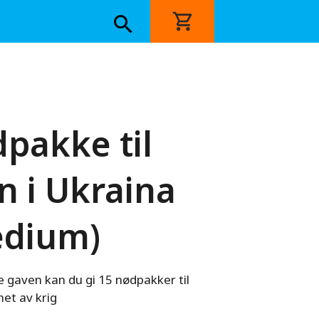
pakke til
n i Ukraina
edium)
gaven kan du gi 15 nødpakker til
et av krig