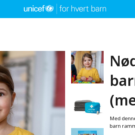
Nød
bar
(m
Med denne 
barn ramm