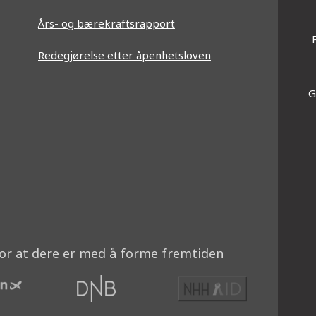
Års- og bærekraftsrapport
Redegjørelse etter åpenhetsloven
G
am'|t
kedin'|t
for at dere er med å forme fremtiden