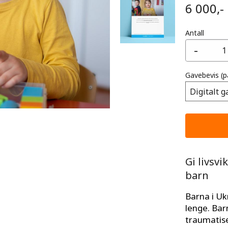
6 000,-
Antall
-
Gavebevis
(p
Gi livsvi
barn
Barna i Ukr
lenge. Barn
traumatise