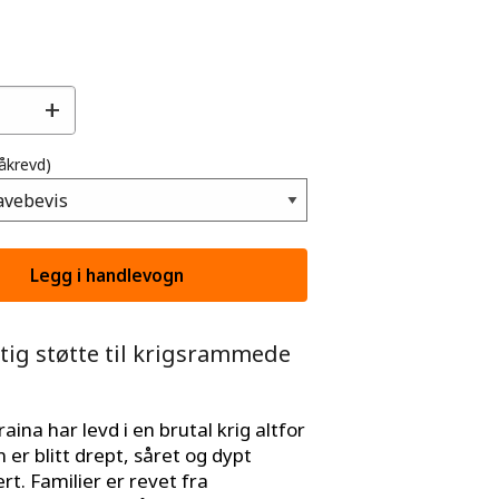
+
åkrevd)
ktig støtte til krigsrammede
aina har levd i en brutal krig altfor
 er blitt drept, såret og dypt
rt. Familier er revet fra