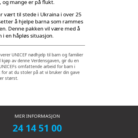
 og mange er på flukt.
 vært til stede i Ukraina i over 25
tsetter å hjelpe barna som rammes
ten. Denne pakken vil være med å
n i en håpløs situasjon.
verer UNICEF nødhjelp til barn og familier
ed kjøp av denne Verdensgaven, gir du en
 UNICEFs omfattende arbeid for barn i
 for at du stoler på at vi bruker din gave
er størst.
MER INFORMASJON
24 14 51 00