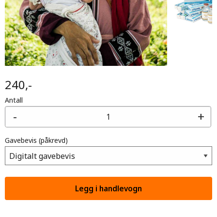
240,-
Antall
-
+
Gavebevis
(påkrevd)