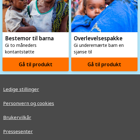
Bestemor til barna
Overlevelses­pakke
Gi to måneders
Gi underernærte barn en
kontantstøtte
sjanse til
Gå til produkt
Gå til produkt
Ledige stillinger
Personvern og cookies
Brukervilkår
Pressesenter