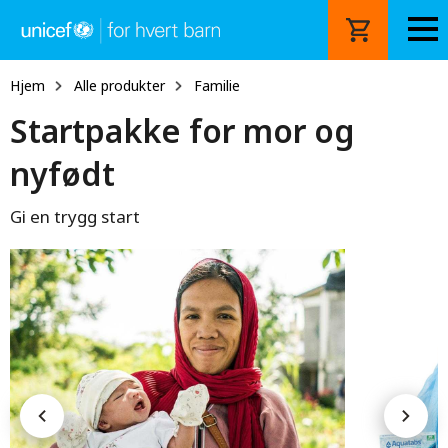
Hopp
til
hovedinnhold
Hjem
Alle produkter
Familie
Startpakke for mor og
nyfødt
Gi en trygg start