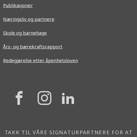
Publikasjoner
Næringsliv og partnere
Skole og barnehage
Års- og bærekraftsrapport
Redegjørelse etter åpenhetsloven
{{
{{
{{
'Facebook'|t
'Instagram'
'Linkedi
}}
}}
}}
TAKK TIL VÅRE SIGNATURPARTNERE FOR AT