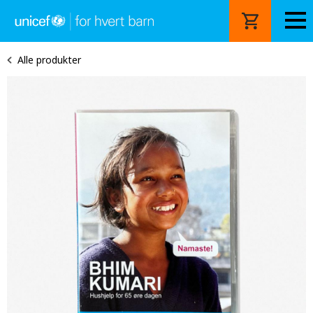
Hopp
til
hovedinnhold
Alle produkter
Image