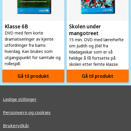
Klasse 6B
Skolen under
mangotreet
DVD med fem korte
dramatiseringer av kjente
15 min. DVD med lærerhefte
utfordringer fra barns
om Judith og Jôël fra
hverdag. Kan brukes som
Madagaskar som er så
utgangspunkt for samtale og
heldige å få fortsette på
rollespill.
skolen etter femte klasse.
Gå til produkt
Gå til produkt
Ledige stillinger
Personvern og cookies
Brukervilkår