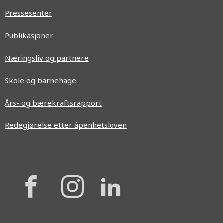
Pressesenter
Publikasjoner
Næringsliv og partnere
Skole og barnehage
Års- og bærekraftsrapport
Redegjørelse etter åpenhetsloven
{{
{{
{{
'Facebook'|t
'Instagram'
'Linkedi
}}
}}
}}